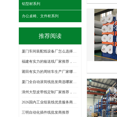
铝型材系列
办公桌椅、文件柜系列
推荐阅读
厦门车间装配线设备厂怎么选择，单层输送线/插件线/拷机车/滚筒线/倍速链组装线/厂线周转车，装配线生产厂家哪家好
福建有实力的输送线厂家推荐，老化车/周转车/铝型材周转车/倍速链组装线/单层输送线/皮带线，输送线设备生产厂家选哪家
莆田有实力的周转车生产厂家哪家强，插件线/拷机车/装配线/铝型材周转车/多层周转车/厂线周转车，周转车生产厂家哪家专业
厦门全自动滚筒线批发商选哪家，滚筒线/拷机车/插件线/厂线周转车/物料周转车/周转车/倍速链组装线，滚筒线批发厂选哪家
漳州大型皮带线定制厂家推荐，装配线/精益管周转车/厂线周转车/单层输送线/组装线/倍速链组装线/周转车，皮带线厂选哪家
2026国内工业组装线优质服务商榜单：行业深度分析报告！
三明自动化插件线批发商推荐