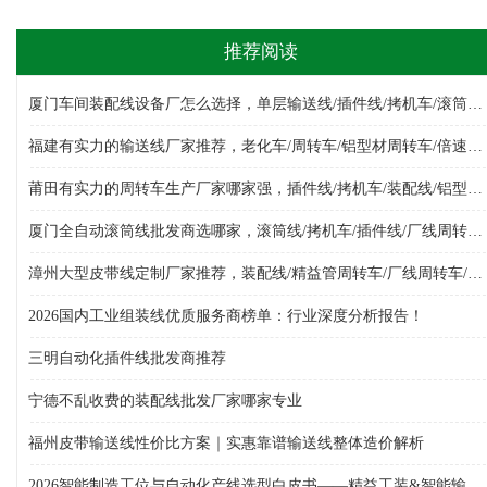
推荐阅读
厦门车间装配线设备厂怎么选择，单层输送线/插件线/拷机车/滚筒线/倍速链组装线/厂线周转车，装配线生产厂家哪家好
福建有实力的输送线厂家推荐，老化车/周转车/铝型材周转车/倍速链组装线/单层输送线/皮带线，输送线设备生产厂家选哪家
莆田有实力的周转车生产厂家哪家强，插件线/拷机车/装配线/铝型材周转车/多层周转车/厂线周转车，周转车生产厂家哪家专业
厦门全自动滚筒线批发商选哪家，滚筒线/拷机车/插件线/厂线周转车/物料周转车/周转车/倍速链组装线，滚筒线批发厂选哪家
漳州大型皮带线定制厂家推荐，装配线/精益管周转车/厂线周转车/单层输送线/组装线/倍速链组装线/周转车，皮带线厂选哪家
2026国内工业组装线优质服务商榜单：行业深度分析报告！
三明自动化插件线批发商推荐
宁德不乱收费的装配线批发厂家哪家专业
福州皮带输送线性价比方案｜实惠靠谱输送线整体造价解析
2026智能制造工位与自动化产线选型白皮书——精益工装&智能输送设备综合采购指南