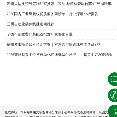
漳州大型皮带线定制厂家推荐，装配线/精益管周转车/厂线周转车/单层输送线/组装线/倍速链组装线/周转车，皮带线厂选哪家
2026国内工业组装线优质服务商榜单：行业深度分析报告！
三明自动化插件线批发商推荐
宁德不乱收费的装配线批发厂家哪家专业
福州皮带输送线性价比方案｜实惠靠谱输送线整体造价解析
2026智能制造工位与自动化产线选型白皮书——精益工装&智能输送设备综合采购指南
版权声明：本网站所用文字图片部分来源于公共网络或者素材网站，凡图文未署