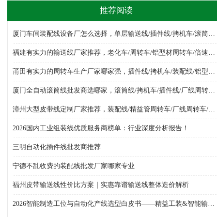
推荐阅读
厦门车间装配线设备厂怎么选择，单层输送线/插件线/拷机车/滚筒线/倍速链组装线/厂线周转车，装配线生产厂家哪家好
福建有实力的输送线厂家推荐，老化车/周转车/铝型材周转车/倍速链组装线/单层输送线/皮带线，输送线设备生产厂家选哪家
莆田有实力的周转车生产厂家哪家强，插件线/拷机车/装配线/铝型材周转车/多层周转车/厂线周转车，周转车生产厂家哪家专业
厦门全自动滚筒线批发商选哪家，滚筒线/拷机车/插件线/厂线周转车/物料周转车/周转车/倍速链组装线，滚筒线批发厂选哪家
漳州大型皮带线定制厂家推荐，装配线/精益管周转车/厂线周转车/单层输送线/组装线/倍速链组装线/周转车，皮带线厂选哪家
2026国内工业组装线优质服务商榜单：行业深度分析报告！
三明自动化插件线批发商推荐
宁德不乱收费的装配线批发厂家哪家专业
福州皮带输送线性价比方案｜实惠靠谱输送线整体造价解析
2026智能制造工位与自动化产线选型白皮书——精益工装&智能输送设备综合采购指南