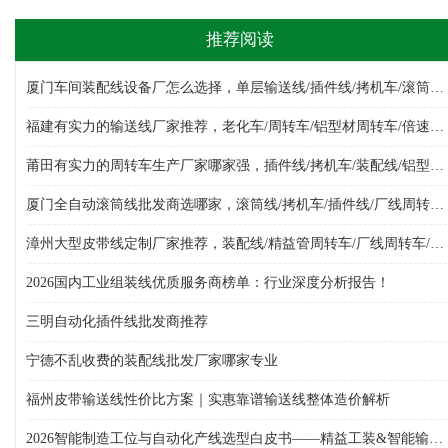
推荐阅读
厦门车间装配线设备厂怎么选择，单层输送线/插件线/拷机车/滚筒线/倍速链组装线/厂线周转车，装配线生产厂家哪家好
福建有实力的输送线厂家推荐，老化车/周转车/铝型材周转车/倍速链组装线/单层输送线/皮带线，输送线设备生产厂家选哪家
莆田有实力的周转车生产厂家哪家强，插件线/拷机车/装配线/铝型材周转车/多层周转车/厂线周转车，周转车生产厂家哪家专业
厦门全自动滚筒线批发商选哪家，滚筒线/拷机车/插件线/厂线周转车/物料周转车/周转车/倍速链组装线，滚筒线批发厂选哪家
漳州大型皮带线定制厂家推荐，装配线/精益管周转车/厂线周转车/单层输送线/组装线/倍速链组装线/周转车，皮带线厂选哪家
2026国内工业组装线优质服务商榜单：行业深度分析报告！
三明自动化插件线批发商推荐
宁德不乱收费的装配线批发厂家哪家专业
福州皮带输送线性价比方案｜实惠靠谱输送线整体造价解析
2026智能制造工位与自动化产线选型白皮书——精益工装&智能输送设备综合采购指南