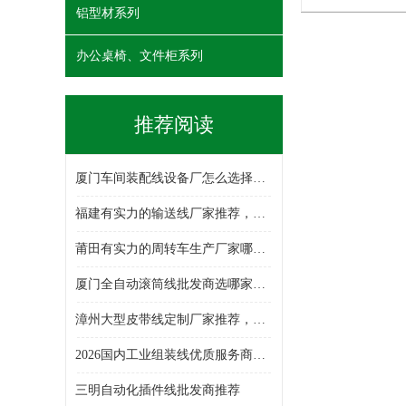
铝型材系列
办公桌椅、文件柜系列
推荐阅读
厦门车间装配线设备厂怎么选择，单层输送线/插件线/拷机车/滚筒线/倍速链组装线/厂线周转车，装配线生产厂家哪家好
福建有实力的输送线厂家推荐，老化车/周转车/铝型材周转车/倍速链组装线/单层输送线/皮带线，输送线设备生产厂家选哪家
莆田有实力的周转车生产厂家哪家强，插件线/拷机车/装配线/铝型材周转车/多层周转车/厂线周转车，周转车生产厂家哪家专业
厦门全自动滚筒线批发商选哪家，滚筒线/拷机车/插件线/厂线周转车/物料周转车/周转车/倍速链组装线，滚筒线批发厂选哪家
漳州大型皮带线定制厂家推荐，装配线/精益管周转车/厂线周转车/单层输送线/组装线/倍速链组装线/周转车，皮带线厂选哪家
2026国内工业组装线优质服务商榜单：行业深度分析报告！
三明自动化插件线批发商推荐